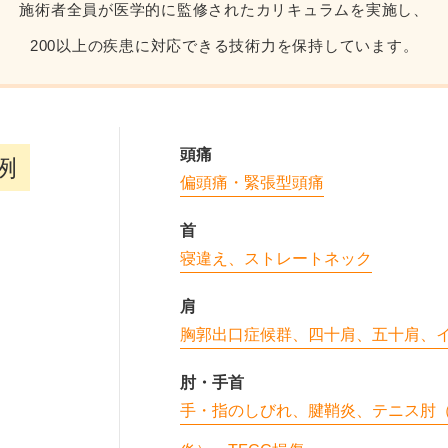
施術者全員が医学的に監修されたカリキュラムを実施し、
200以上の疾患に対応できる技術力を保持しています。
頭痛
例
偏頭痛・緊張型頭痛
首
寝違え、ストレートネック
肩
胸郭出口症候群、四十肩、五十肩、
肘・手首
手・指のしびれ、腱鞘炎、テニス肘