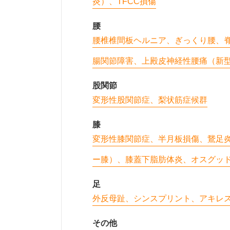
炎）、TFCC損傷
腰
腰椎椎間板ヘルニア、ぎっくり腰、
腸関節障害、上殿皮神経性腰痛（新
股関節
変形性股関節症、梨状筋症候群
膝
変形性膝関節症、半月板損傷、鵞足
ー膝）、膝蓋下脂肪体炎、オスグッ
足
外反母趾、シンスプリント、アキレ
その他