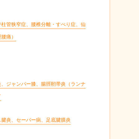
脊柱管狭窄症、腰椎分離・すべり症、仙
型腰痛）
炎、ジャンパー膝、腸脛靭帯炎（ランナ
ド
ス腱炎、セーバー病、足底腱膜炎