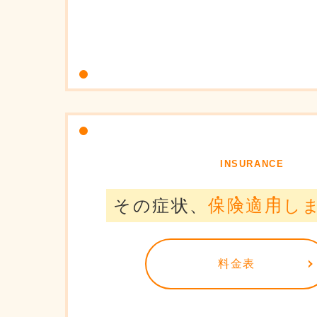
INSURANCE
その症状、
保
険
適
用
し
料金表