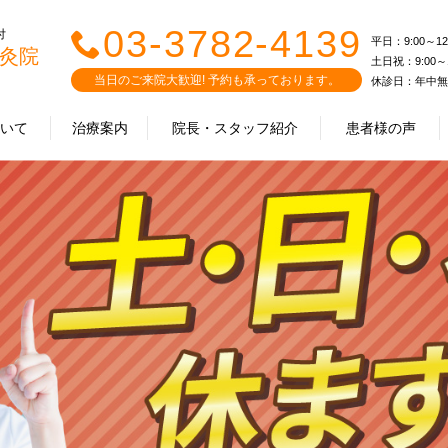
03-3782-4139
付
平日：9:00～12:0
灸院
土日祝：9:00～12
当日のご来院大歓迎! 予約も承っております。
休診日：年中無
ついて
治療案内
院長・スタッフ紹介
患者様の声