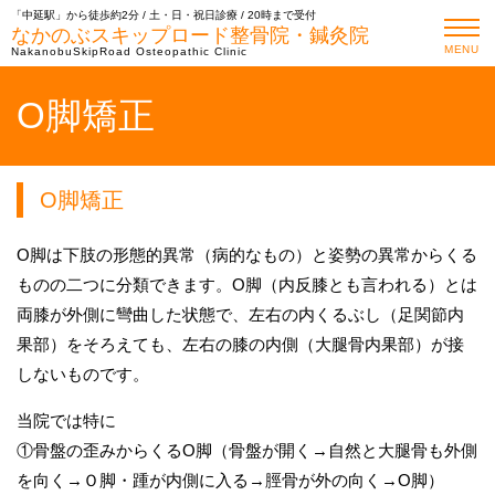
「中延駅」から徒歩約2分 / 土・日・祝日診療 / 20時まで受付
なかのぶスキップロード整骨院・鍼灸院
MENU
NakanobuSkipRoad Osteopathic Clinic
O脚矯正
O脚矯正
O脚は下肢の形態的異常（病的なもの）と姿勢の異常からくる
ものの二つに分類できます。O脚（内反膝とも言われる）とは
両膝が外側に彎曲した状態で、左右の内くるぶし（足関節内
果部）をそろえても、左右の膝の内側（大腿骨内果部）が接
しないものです。
当院では特に
①骨盤の歪みからくるO脚（骨盤が開く→自然と大腿骨も外側
を向く→Ｏ脚・踵が内側に入る→脛骨が外の向く→O脚）