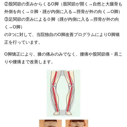
②股関節の歪みからくるO脚（股関節が開く→自然と大腿骨も
外側を向く→Ｏ脚・踵が内側に入る→脛骨が外の向く→O脚）
③足関節の歪みによるＯ脚（踵が内側に入る→脛骨が外の向
く→O脚）
の3つに対して、当院独自のO脚改善プログラムによりO脚矯
正を行っています。
O脚矯正により、膝の痛みのみでなく、腰痛や股関節痛・肩こ
りや腰痛まで改善します。