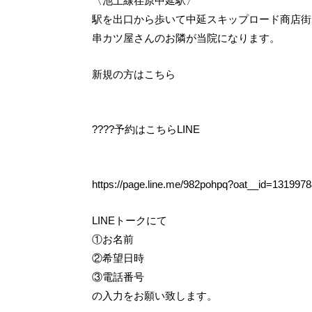
〈池上線荏原中延駅〉
駅を出口から歩いて中延スキップロード商店街
串カツ屋さんのお隣が当院になります。
新規の方はこちら
????予約はこちらLINE
https://page.line.me/982pohpq?oat__id=13199
LINEトークにて
①お名前
②希望日時
③電話番号
の入力をお願い致します。