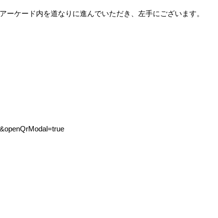
アーケード内を道なりに進んでいただき、左手にございます。
78&openQrModal=true