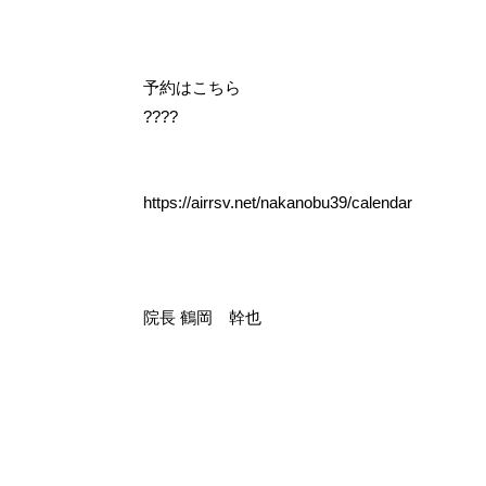
予約はこちら
????
https://airrsv.net/nakanobu39/calendar
院長 鶴岡 幹也