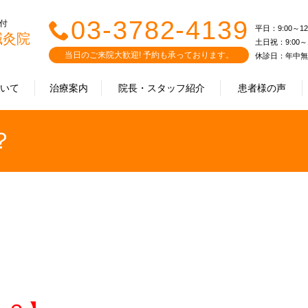
03-3782-4139
受付
平日：9:00～12:0
鍼灸院
土日祝：9:00～12
当日のご来院大歓迎! 予約も承っております。
休診日：年中無
ついて
治療案内
院長・スタッフ紹介
患者様の声
？