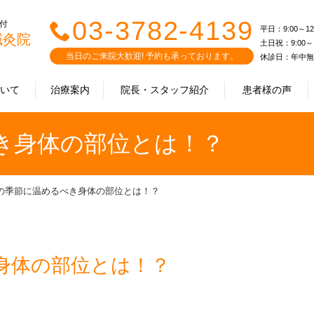
03-3782-4139
受付
平日：9:00～12:0
鍼灸院
土日祝：9:00～12
当日のご来院大歓迎! 予約も承っております。
休診日：年中無
ついて
治療案内
院長・スタッフ紹介
患者様の声
き身体の部位とは！？
の季節に温めるべき身体の部位とは！？
身体の部位とは！？