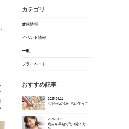
カテゴリ
健康情報
が
イベント情報
一般
プライベート
おすすめ記事
る
す
2025.04.11
自
4月からの新生活に伴って
で
2025.03.19
痛みを早期で取り除く方
法！